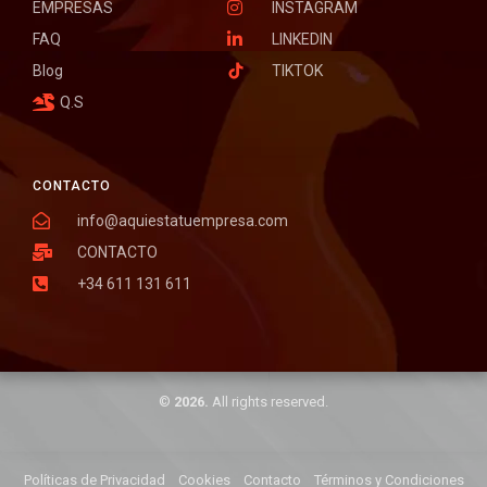
EMPRESAS
INSTAGRAM
FAQ
LINKEDIN
Blog
TIKTOK
Q.S
CONTACTO
info@aquiestatuempresa.com
CONTACTO
+34 611 131 611
©
2026.
All rights reserved.
Políticas de Privacidad
Cookies
Contacto
Términos y Condiciones