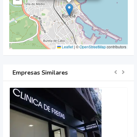
Leaflet
|
©
OpenStreetMap
contributors
Empresas Similares