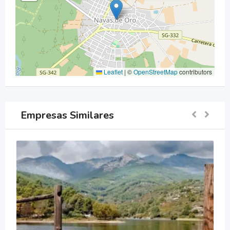
Leaflet
|
©
OpenStreetMap
contributors
Empresas Similares