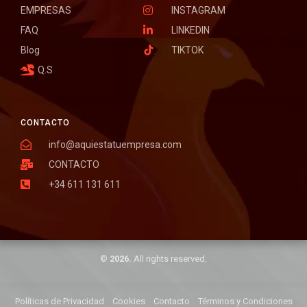
EMPRESAS
INSTAGRAM
FAQ
LINKEDIN
Blog
TIKTOK
Q.S
CONTACTO
info@aquiestatuempresa.com
CONTACTO
+34 611 131 611
©
2026.
All rights reserved.
Políticas de Privacidad
Cookies
Contacto
Términos y Condiciones