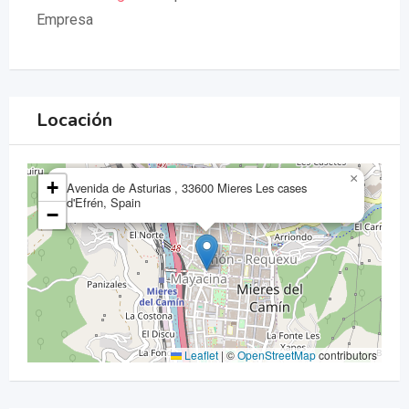
Empresa
Locación
×
+
Avenida de Asturias , 33600 Mieres Les cases
d'Efrén, Spain
−
Leaflet
|
©
OpenStreetMap
contributors