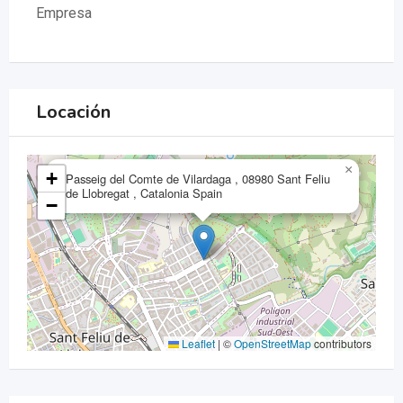
Empresa
Locación
×
+
Passeig del Comte de Vilardaga , 08980 Sant Feliu
de Llobregat , Catalonia Spain
−
Leaflet
|
©
OpenStreetMap
contributors