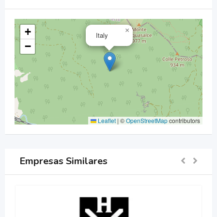
+
×
Italy
−
Leaflet
|
©
OpenStreetMap
contributors
Empresas Similares