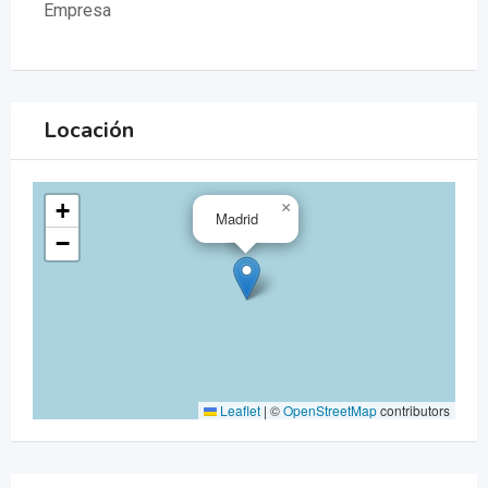
Empresa
Locación
+
×
Madrid
−
Leaflet
|
©
OpenStreetMap
contributors