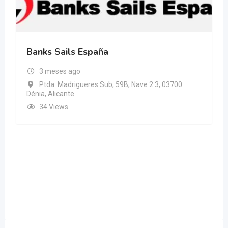
Banks Sails España
3 meses ago
Ptda. Madrigueres Sub, 59B, Nave 2.3, 03700
Dénia, Alicante
34 Views