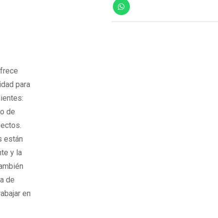
ofrece
idad para
ientes:
ño de
yectos.
s están
te y la
También
na de
abajar en