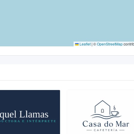
Leaflet
|
©
OpenStreetMap
contri