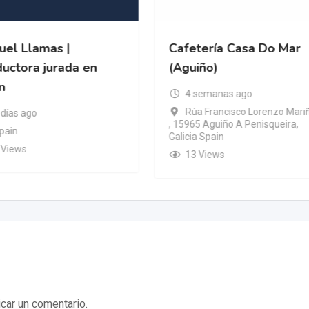
uel Llamas |
Cafetería Casa Do Mar
ductora jurada en
(Aguiño)
n
4 semanas ago
Rúa Francisco Lorenzo Mari
 días ago
, 15965 Aguiño A Penisqueira,
pain
Galicia Spain
 Views
13 Views
car un comentario.