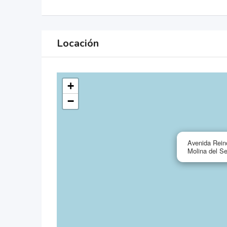
Locación
+
−
Avenida Reino
Molina del S