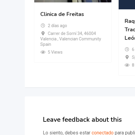
Clinica de Freitas
Raq
2 días ago
Tra
Carrer de Sorní 34, 46004
Leó
Valencia , Valencian Community
, 46004
Spain
Community
6
5 Views
S
8
Leave feedback about this
Lo siento, debes estar
conectado
para publi