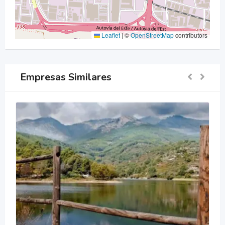
Leaflet
|
©
OpenStreetMap
contributors
Empresas Similares