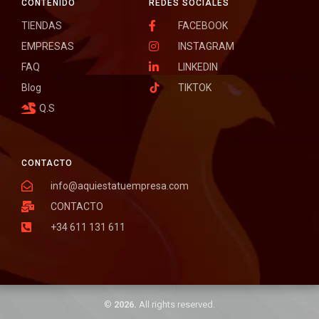
CONTENIDO
REDES SOCIALES
TIENDAS
FACEBOOK
EMPRESAS
INSTAGRAM
FAQ
LINKEDIN
Blog
TIKTOK
Q.S
CONTACTO
info@aquiestatuempresa.com
CONTACTO
+34 611 131 611
©
2026.
All rights reserved.