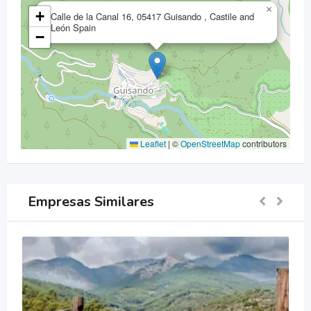
×
+
Calle de la Canal 16, 05417 Guisando , Castile and
León Spain
−
Leaflet
|
©
OpenStreetMap
contributors
Empresas Similares