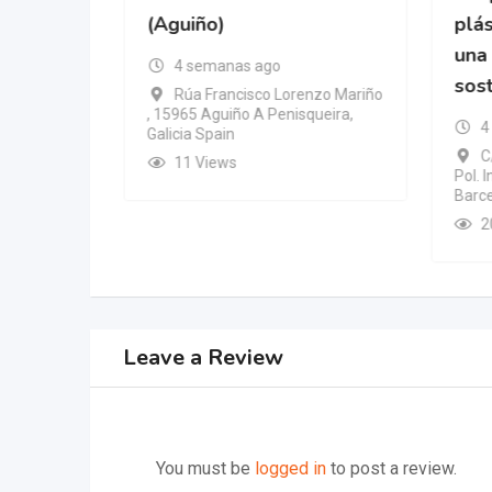
a en
(Aguiño)
plás
una 
4 semanas ago
sos
Rúa Francisco Lorenzo Mariño
, 15965 Aguiño A Penisqueira,
4
Galicia Spain
C
11 Views
Pol. 
Barc
2
Leave a Review
You must be
logged in
to post a review.