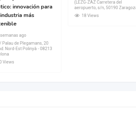
(LEZG-ZAZ Carretera del
tico: innovación para
aeropuerto, s/n, 50190 Zaragoz
industria más
18 Views
tenible
 semanas ago
/ Palau de Plegamans, 20
Ind. Nord-Est Polinyà - 08213
elona
0 Views