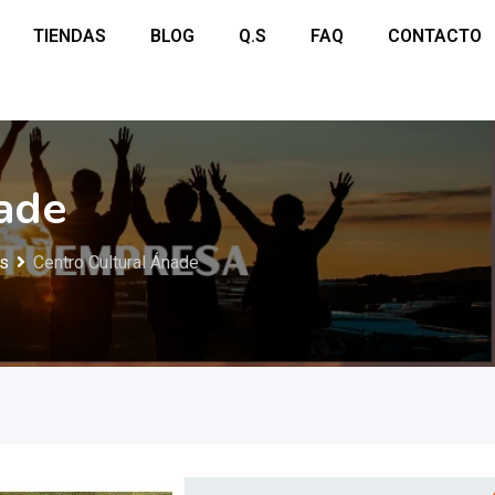
TIENDAS
BLOG
Q.S
FAQ
CONTACTO
ade
os
Centro Cultural Ánade