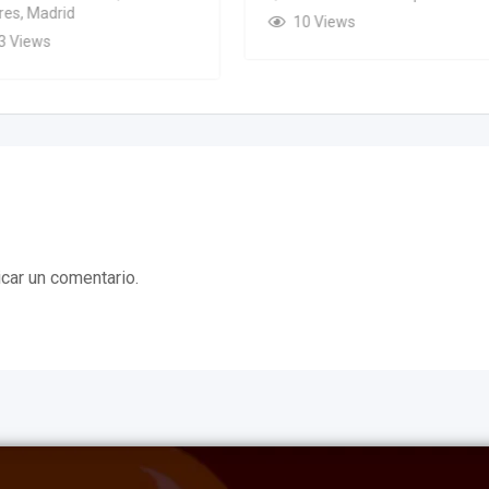
es, Madrid
10 Views
3 Views
car un comentario.