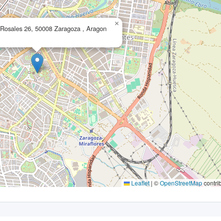
×
 Rosales 26, 50008 Zaragoza , Aragon
Leaflet
|
©
OpenStreetMap
contri