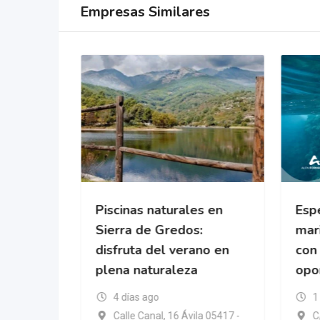
Empresas Similares
cional
Piscinas naturales en
Espe
da
Sierra de Gredos:
mari
disfruta del verano en
con
plena naturaleza
opo
ic Islands
4 días ago
1
Calle Canal, 16 Ávila 05417 -
C