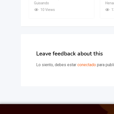
Guisando
Henar
10 Views
1
Leave feedback about this
Lo siento, debes estar
conectado
para publi