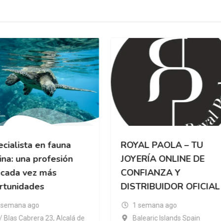
cialista en fauna
ROYAL PAOLA – TU
na: una profesión
JOYERÍA ONLINE DE
 cada vez más
CONFIANZA Y
rtunidades
DISTRIBUIDOR OFICIAL
 semana ago
1 semana ago
/ Blas Cabrera 23, Alcalá de
Balearic Islands Spain