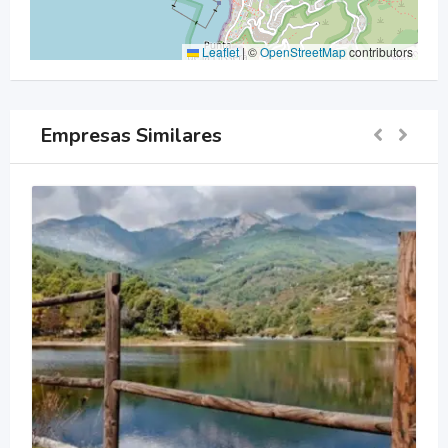
Leaflet
|
©
OpenStreetMap
contributors
Empresas Similares