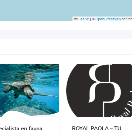
Leaflet
|
©
OpenStreetMap
contri
cialista en fauna
ROYAL PAOLA – TU