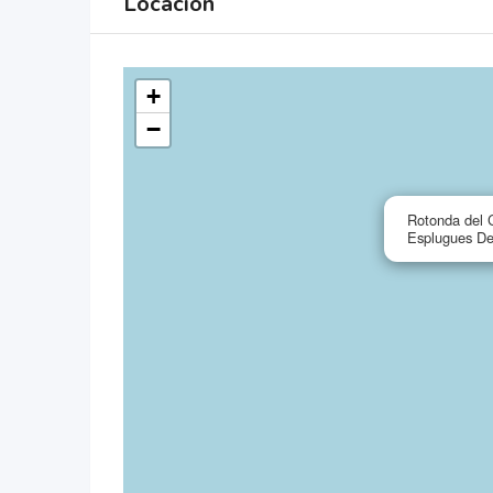
Locación
+
−
Rotonda del 
Esplugues D