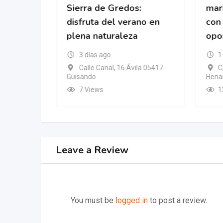
da
Sierra de Gredos:
mari
disfruta del verano en
con
plena naturaleza
opo
ic Islands
3 días ago
1
Calle Canal, 16 Ávila 05417 -
C
Guisando
Henar
7 Views
1
Leave a Review
You must be
logged in
to post a review.