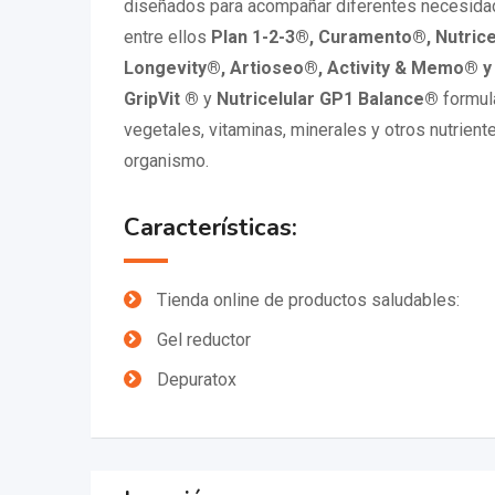
diseñados para acompañar diferentes necesidad
entre ellos
Plan 1-2-3®, Curamento®, Nutric
Longevity®, Artioseo®, Activity & Memo® y 
GripVit ®
y
Nutricelular GP1 Balance®
formul
vegetales, vitaminas, minerales y otros nutriente
organismo.
Características:
Tienda online de productos saludables:
Gel reductor
Depuratox