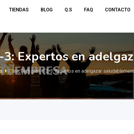
TIENDAS
BLOG
Q.S
FAQ
CONTACTO
2-3: Expertos en adelga
os
ClinicTech plan 1-2-3: Expertos en adelgazar saludablemen