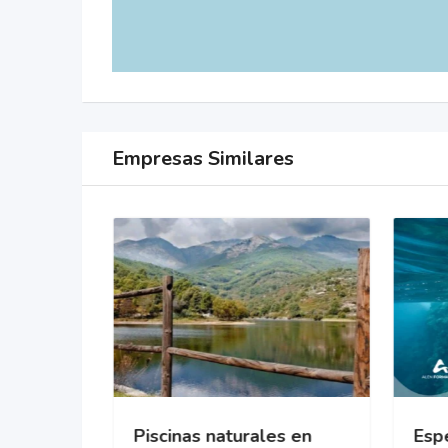
Empresas Similares
cional
Piscinas naturales en
Espe