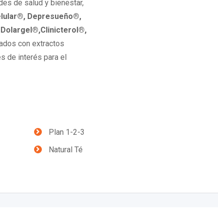
es de salud y bienestar,
elular®, Depresueño®,
Dolargel®,Clinicterol®,
ados con extractos
s de interés para el
Plan 1-2-3
Natural Té