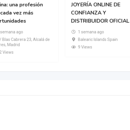
na: una profesión
JOYERÍA ONLINE DE
 cada vez más
CONFIANZA Y
rtunidades
DISTRIBUIDOR OFICIAL
 semana ago
1 semana ago
/ Blas Cabrera 23, Alcalá de
Balearic Islands Spain
es, Madrid
9 Views
2 Views