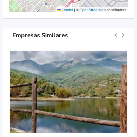
Leaflet
|
©
OpenStreetMap
contributors
Empresas Similares