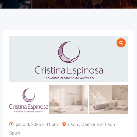
junio 4, 2026 3:01 pm
León , Castile and León
Spain