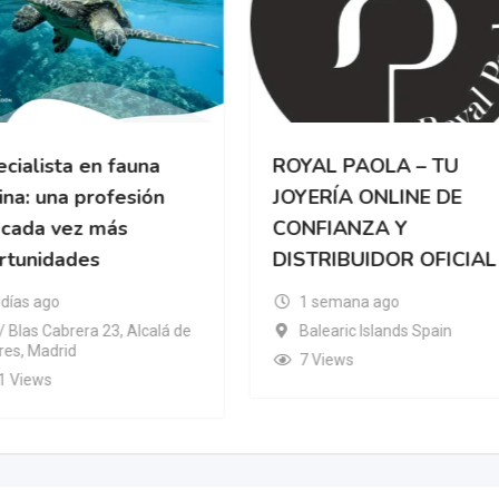
cialista en fauna
ROYAL PAOLA – TU
na: una profesión
JOYERÍA ONLINE DE
 cada vez más
CONFIANZA Y
rtunidades
DISTRIBUIDOR OFICIAL
 días ago
1 semana ago
/ Blas Cabrera 23, Alcalá de
Balearic Islands Spain
es, Madrid
7 Views
1 Views