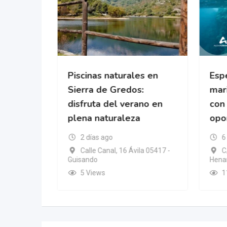
cional
Piscinas naturales en
Espe
da
Sierra de Gredos:
mari
disfruta del verano en
con
plena naturaleza
opo
ic Islands
2 días ago
6
Calle Canal, 16 Ávila 05417 -
C
Guisando
Henar
5 Views
1