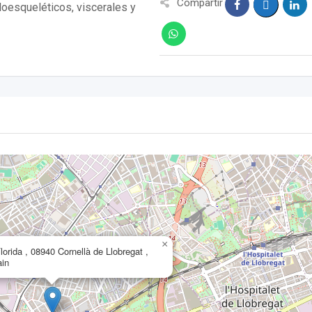
Compartir
oesqueléticos, viscerales y
×
Florida , 08940 Cornellà de Llobregat ,
ain