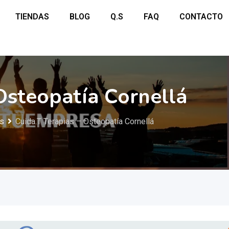
TIENDAS
BLOG
Q.S
FAQ
CONTACTO
Osteopatía Cornellá
os
Cuida.T Terapias – Osteopatía Cornellá