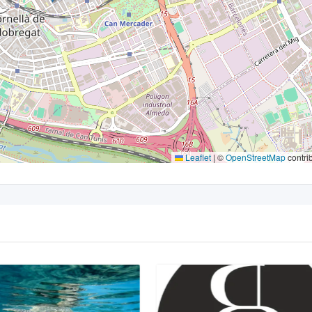
Leaflet
|
©
OpenStreetMap
contri