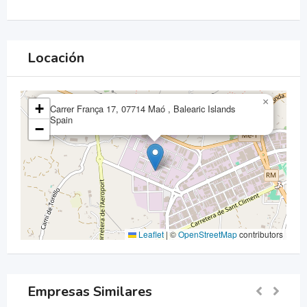
Locación
×
+
Carrer França 17, 07714 Maó , Balearic Islands
Spain
−
Leaflet
|
©
OpenStreetMap
contributors
Empresas Similares