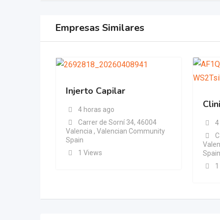
Empresas Similares
Injerto Capilar
Clin
4 horas ago
Carrer de Sorní 34, 46004
4
Valencia , Valencian Community
C
Spain
Valen
1 Views
Spai
1