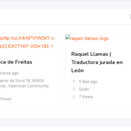
Raquel Llamas |
ica de Freitas
Traductora jurada en
León
 horas ago
arrer de Sorní 34, 46004
4 días ago
cia , Valencian Community
Spain
n
7 Views
 Views