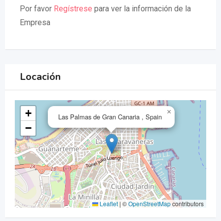
Por favor
Regístrese
para ver la información de la
Empresa
Locación
+
×
Las Palmas de Gran Canaria , Spain
−
Leaflet
|
©
OpenStreetMap
contributors