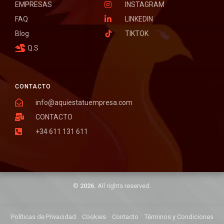
EMPRESAS
INSTAGRAM
FAQ
LINKEDIN
Blog
TIKTOK
Q.S
CONTACTO
info@aquiestatuempresa.com
CONTACTO
+34 611 131 611
©
2026.
All rights reserved.
Políticas de Privacidad
Cookies
Contacto
Términos y Condiciones