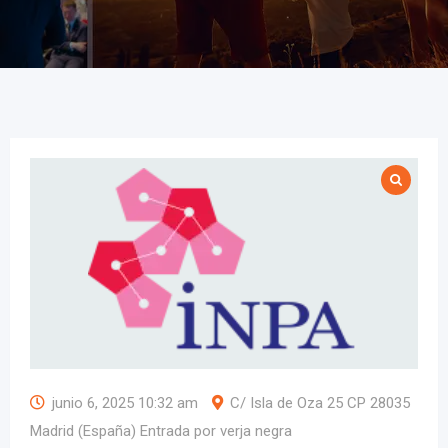
junio 6, 2025 10:32 am
C/ Isla de Oza 25 CP 28035
Madrid (España) Entrada por verja negra