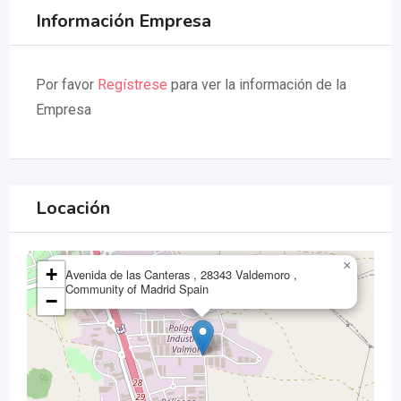
Información Empresa
Por favor
Regístrese
para ver la información de la
Empresa
Locación
×
+
Avenida de las Canteras , 28343 Valdemoro ,
Community of Madrid Spain
−