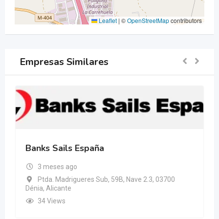
Leaflet
|
©
OpenStreetMap
contributors
Empresas Similares
Banks Sails España
3 meses ago
Ptda. Madrigueres Sub, 59B, Nave 2.3, 03700
Dénia, Alicante
34 Views