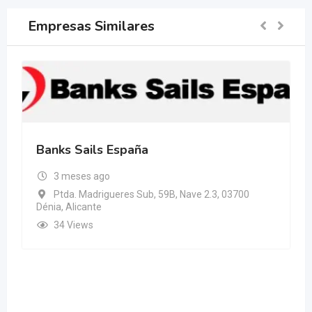
Empresas Similares
Banks Sails España
3 meses ago
Ptda. Madrigueres Sub, 59B, Nave 2.3, 03700
Dénia, Alicante
34 Views