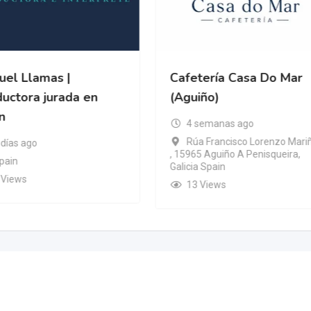
uel Llamas |
Cafetería Casa Do Mar
ductora jurada en
(Aguiño)
n
4 semanas ago
Rúa Francisco Lorenzo Mari
 días ago
, 15965 Aguiño A Penisqueira,
pain
Galicia Spain
 Views
13 Views