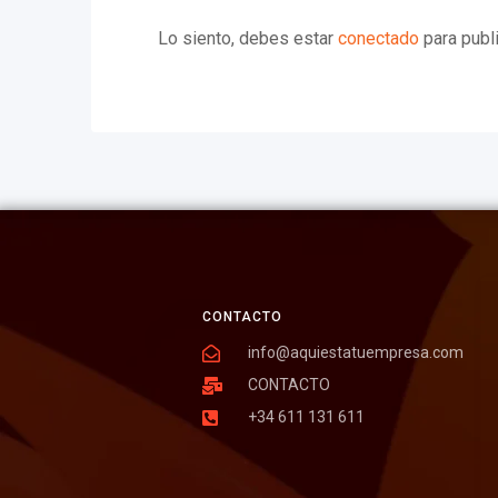
Lo siento, debes estar
conectado
para publi
CONTACTO
info@aquiestatuempresa.com
CONTACTO
+34 611 131 611