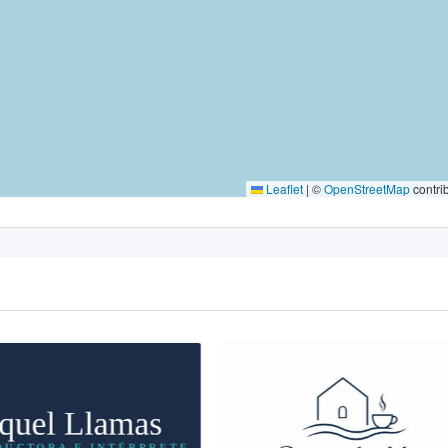
Leaflet
|
©
OpenStreetMap
contri