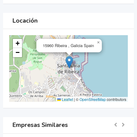
Locación
+
×
15960 Ribeira , Galicia Spain
−
Leaflet
|
©
OpenStreetMap
contributors
Empresas Similares