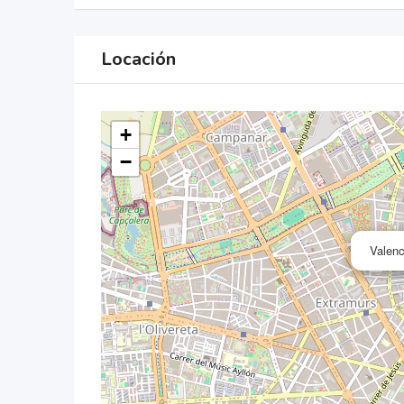
Locación
+
−
Valenc