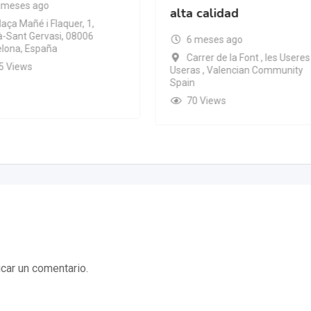
 meses ago
alta calidad
laça Mañé i Flaquer, 1,
à-Sant Gervasi, 08006
6 meses ago
lona, España
Carrer de la Font , les Useres
5 Views
Useras , Valencian Community
Spain
70 Views
car un comentario.