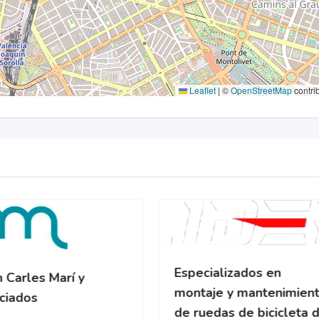
Leaflet
|
©
OpenStreetMap
contri
Especializados en
 Carles Marí y
montaje y mantenimien
ciados
de ruedas de bicicleta 