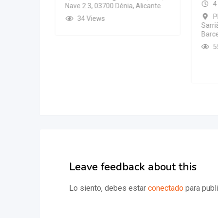
4
Nave 2.3, 03700 Dénia, Alicante
P
34 Views
covery
Sarri
Barce
d
5
FAB Inc
Leave feedback about this
Lo siento, debes estar
conectado
para publi