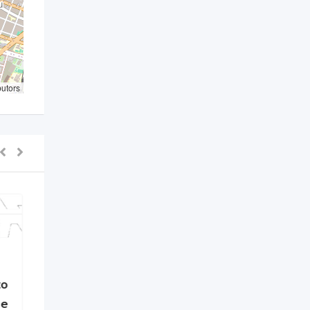
butors
to
de