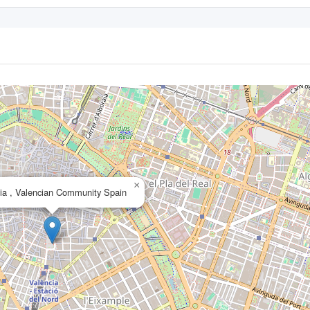
×
ia , Valencian Community Spain