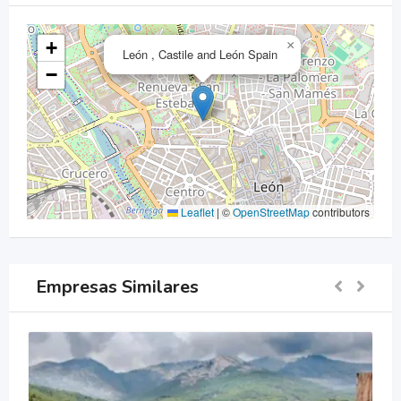
+
×
León , Castile and León Spain
−
Leaflet
|
©
OpenStreetMap
contributors
Empresas Similares