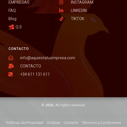
EMPRESAS
INSTAGRAM
FAQ
LINKEDIN
Blog
TIKTOK
Q.S
CONTACTO
info@aquiestatuempresa.com
CONTACTO
+34 611 131 611
©
2026.
All rights reserved.
Políticas de Privacidad
Cookies
Contacto
Términos y Condiciones