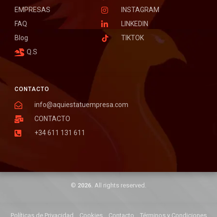
EMPRESAS
INSTAGRAM
FAQ
LINKEDIN
Blog
TIKTOK
Q.S
CONTACTO
info@aquiestatuempresa.com
CONTACTO
+34 611 131 611
©
2026.
All rights reserved.
Políticas de Privacidad
Cookies
Contacto
Términos y Condiciones