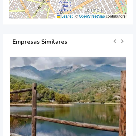
Leaflet
|
©
OpenStreetMap
contributors
Empresas Similares