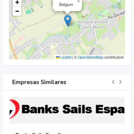
+
×
Belgium
−
Leaflet
|
©
OpenStreetMap
contributors
Empresas Similares