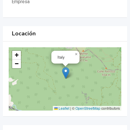
Empresa
Locación
+
×
Italy
−
Leaflet
|
©
OpenStreetMap
contributors