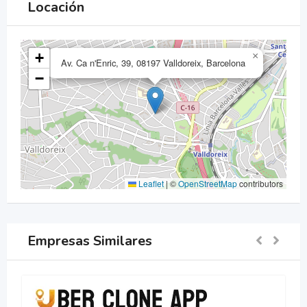
Locación
+
×
Av. Ca n'Enric, 39, 08197 Valldoreix, Barcelona
−
Leaflet
|
©
OpenStreetMap
contributors
Empresas Similares