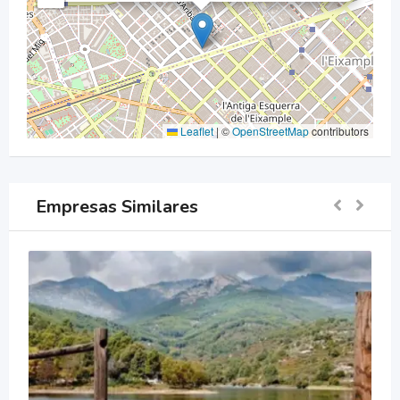
Leaflet
|
©
OpenStreetMap
contributors
Empresas Similares