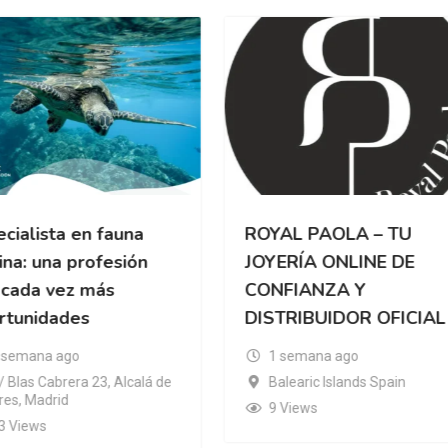
cialista en fauna
ROYAL PAOLA – TU
na: una profesión
JOYERÍA ONLINE DE
 cada vez más
CONFIANZA Y
rtunidades
DISTRIBUIDOR OFICIAL
 semana ago
1 semana ago
/ Blas Cabrera 23, Alcalá de
Balearic Islands Spain
es, Madrid
9 Views
3 Views