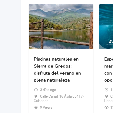
cional
Piscinas naturales en
Espe
da
Sierra de Gredos:
mari
disfruta del verano en
con
plena naturaleza
opo
ic Islands
3 días ago
1
Calle Canal, 16 Ávila 05417 -
C
Guisando
Henar
9 Views
1