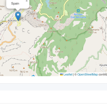
×
Spain
Leaflet
|
©
OpenStreetMap
contri