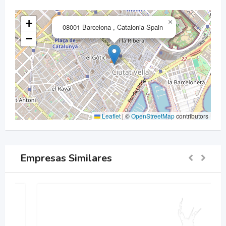
+
×
08001 Barcelona , Catalonia Spain
−
Leaflet
|
©
OpenStreetMap
contributors
Empresas Similares