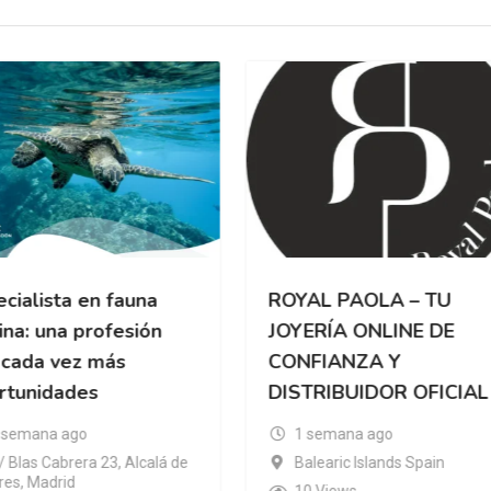
cialista en fauna
ROYAL PAOLA – TU
na: una profesión
JOYERÍA ONLINE DE
 cada vez más
CONFIANZA Y
rtunidades
DISTRIBUIDOR OFICIAL
 semana ago
1 semana ago
/ Blas Cabrera 23, Alcalá de
Balearic Islands Spain
es, Madrid
10 Views