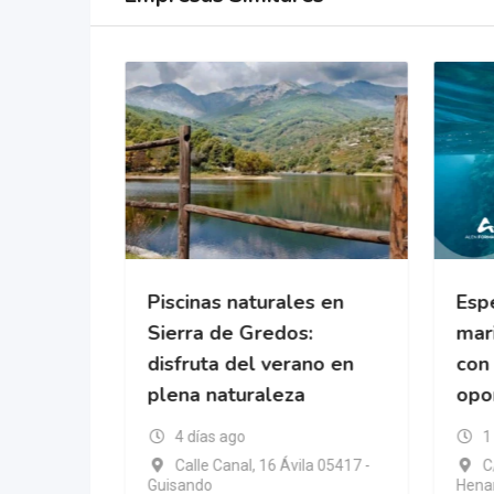
cional
Piscinas naturales en
Espe
da
Sierra de Gredos:
mari
disfruta del verano en
con
plena naturaleza
opo
ic Islands
4 días ago
1
Calle Canal, 16 Ávila 05417 -
C
Guisando
Henar